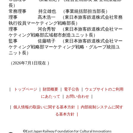
長）
常務
理事
持立雄也 （事業統括部担当部長）
理事 髙木浩一 （東日本旅客鉄道株式会社常務
執行役員マーケティング戦略部長）
理事 河合秀智 （東日本旅客鉄道株式会社マー
ケティング戦略部広域都市創造ユニット長）
監事 佐藤晴子 （東日本旅客鉄道株式会社マー
ケティング戦略部マーケティング戦略・グループ統括ユ
ニット長）
）
（2026年7月1日現在
|
トップページ
|
財団概要
|
電子公告
|
ウェブサイトのご利用
にあたって
|
お問い合わせ
|
|
個人情報の取扱いに関する基本方針
|
内部統制システムに関す
る基本方針
|
©︎East Japan Railway Foundation for Cultural Innovations