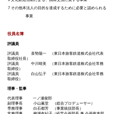
7 その他本法人の目的を達成するために必要と認められる
事業
役員名簿
評議員
評議員
喜㔟陽一 （東日本旅客鉄道株式会社代表
取締役社長）
評議員 中川晴美 （東日本旅客鉄道株式会社常務
取締役）
評議員 白山弘子
（東日本旅客鉄道株式会社
常務
取締役
）
理事・監事
代表理事
一ノ瀬俊郎
副理事長 小山薫堂 （総合プロデューサー）
専務
理事
白石都芳
（
事業統括部長
）
常務
理事
柳瀬有紀子
（
経営企画部長 兼
企画推進部